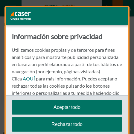
Inicio
EUROFINS
Información sobre privacidad
EUROFINS
Utilizamos cookies propias y de terceros para fines
CARRER 11 DE SETEMBRE 2, CENTRE MEDIC RIERA BLANCA
analíticos y para mostrarte publicidad personalizada
08903 - HOSPITALET DE LLOBREGAT,
en base a un perfil elaborado a partir de tus hábitos de
navegación (por ejemplo, páginas visitadas).
933 335 550
Clica
AQUÍ
para más información. Puedes aceptar o
Llamar a EUROFINS
rechazar todas las cookies pulsando los botones
inferiores o personalizarlas a tu medida haciendo clic
en
"configurar cookies"
.
Aceptar todo
Ver el mapa en Google Maps
Te recordamos que puedes modificar tus ajustes de
cookies en cualquier momento en la sección
Política
Rechazar todo
de Cookies
.
Especialidades y pruebas