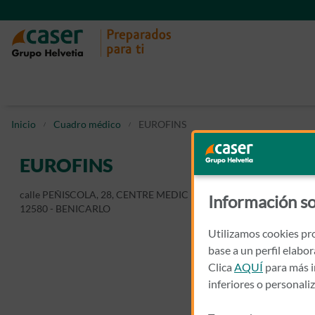
Inicio
Cuadro médico
EUROFINS
EUROFINS
calle PEÑISCOLA, 28, CENTRE MEDIC BENICARLO
Información so
12580 - BENICARLO
Utilizamos cookies pro
base a un perfil elabo
Clica
AQUÍ
para más i
inferiores o personali