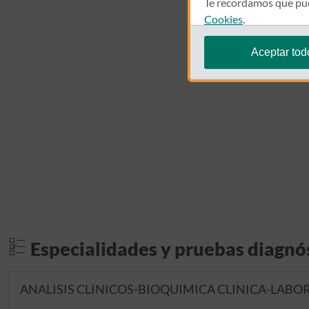
Te recordamos que pue
Cookies
.
Aceptar tod
Especialidades y pruebas diagnó
ANALISIS CLINICOS-BIOQUIMICA CLINICA-LABO