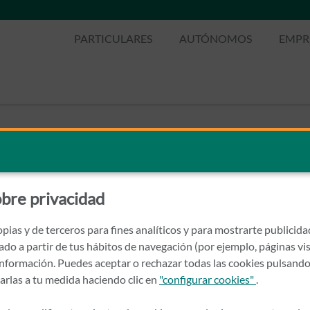
PARTICULARES
AUTÓNOMOS
EMPR
bre privacidad
pias y de terceros para fines analíticos y para mostrarte publicid
rado a partir de tus hábitos de navegación (por ejemplo, páginas vis
nformación. Puedes aceptar o rechazar todas las cookies pulsando
zarlas a tu medida haciendo clic en
"configurar cookies"
.