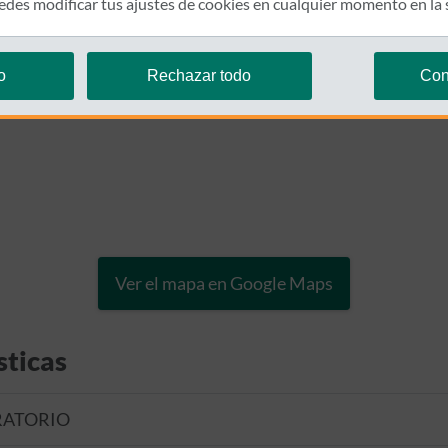
des modificar tus ajustes de cookies en cualquier momento en la
o
Rechazar todo
Con
Ver el mapa en Google Maps
sticas
RATORIO