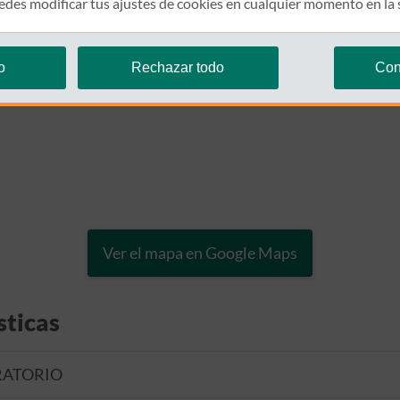
des modificar tus ajustes de cookies en cualquier momento en la
o
Rechazar todo
Con
Ver el mapa en Google Maps
sticas
RATORIO