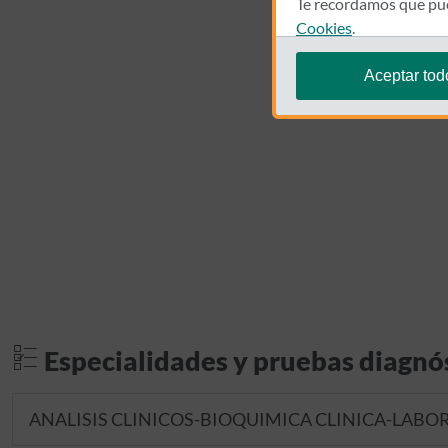
Te recordamos que pue
Cookies
.
Aceptar tod
Especialidades y pruebas diagnó
ANALISIS CLINICOS-BIOQUIMICA CLINICA-LABO