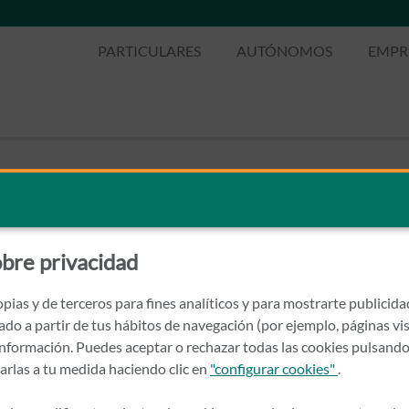
PARTICULARES
AUTÓNOMOS
EMPR
bre privacidad
pias y de terceros para fines analíticos y para mostrarte publicid
rado a partir de tus hábitos de navegación (por ejemplo, páginas vis
nformación. Puedes aceptar o rechazar todas las cookies pulsando
zarlas a tu medida haciendo clic en
"configurar cookies"
.