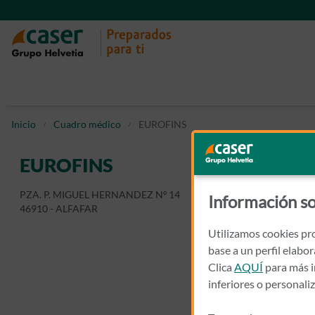
Inicio
Cuadro médico
EUROFINS
EUROFINS
PZA. P. MIGUEL HERNANDEZ Nº 14
Información so
46910 - ALFAFAR
Utilizamos cookies pro
base a un perfil elabo
Clica
AQUÍ
para más i
inferiores o personali