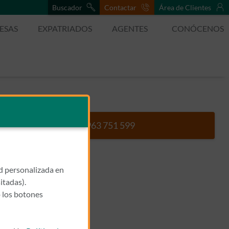
Buscador
Contactar
Área de Clientes
ESAS
EXPATRIADOS
AGENTES
CONÓCENOS
963 751 599
Llamar a EUROFINS
ad personalizada en
itadas).
 los botones