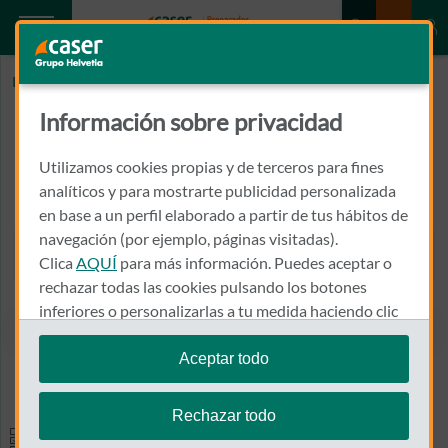
Inicio
CERBA INTERNACIONAL
Información sobre privacidad
CERBA INTERNACIONAL
Utilizamos cookies propias y de terceros para fines
PLAÇA DE LA LLIBERTAT, 10, BAIXOS, REUS
analíticos y para mostrarte publicidad personalizada
43201 - REUS
en base a un perfil elaborado a partir de tus hábitos de
navegación (por ejemplo, páginas visitadas).
977 310 647
Clica
AQUÍ
para más información. Puedes aceptar o
Llamar a CERBA INTERNA
rechazar todas las cookies pulsando los botones
inferiores o personalizarlas a tu medida haciendo clic
en
"configurar cookies"
.
Aceptar todo
Ver el mapa en Google Maps
Te recordamos que puedes modificar tus ajustes de
cookies en cualquier momento en la sección
Política
Rechazar todo
de Cookies
.
Especialidades y pruebas