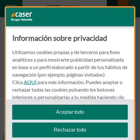
Inicio
FERRANDIS CAMPOS, VICENTE
Información sobre privacidad
FERRANDIS CAMPOS, VICENTE
Utilizamos cookies propias y de terceros para fines
VAZQUEZ MELLA, 30
analíticos y para mostrarte publicidad personalizada
46117 - BETERA
en base a un perfil elaborado a partir de tus hábitos de
navegación (por ejemplo, páginas visitadas).
961 601 554
Clica
AQUÍ
para más información. Puedes aceptar o
Llamar a FERRANDIS CAMP
rechazar todas las cookies pulsando los botones
inferiores o personalizarlas a tu medida haciendo clic
en
"configurar cookies"
.
Aceptar todo
Ver el mapa en Google Maps
Te recordamos que puedes modificar tus ajustes de
cookies en cualquier momento en la sección
Política
Rechazar todo
de Cookies
.
Especialidades y pruebas