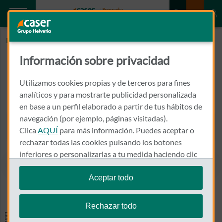
Inicio
SAMBOLA CABRER, IGNACIO
Información sobre privacidad
SAMBOLA CABRER, IGNACIO
Utilizamos cookies propias y de terceros para fines
FRANCESC CIURANA, 24 4º
analíticos y para mostrarte publicidad personalizada
17002 - GIRONA
en base a un perfil elaborado a partir de tus hábitos de
navegación (por ejemplo, páginas visitadas).
972 203 762
Clica
AQUÍ
para más información. Puedes aceptar o
Llamar a SAMBOLA CABRER
rechazar todas las cookies pulsando los botones
inferiores o personalizarlas a tu medida haciendo clic
en
"configurar cookies"
.
Aceptar todo
Ver el mapa en Google Maps
Te recordamos que puedes modificar tus ajustes de
cookies en cualquier momento en la sección
Política
Rechazar todo
de Cookies
.
Especialidades y pruebas