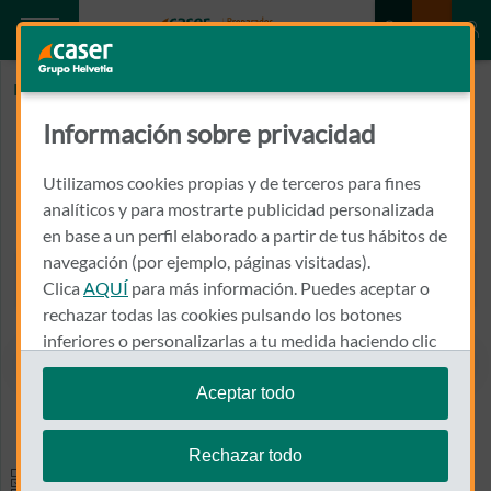
Inicio
MAYORAL SANCHEZ, Mª JOSE
Información sobre privacidad
MAYORAL SANCHEZ, Mª JOSE
Utilizamos cookies propias y de terceros para fines
LIMON, 0006, Bº
analíticos y para mostrarte publicidad personalizada
03300 - ORIHUELA
en base a un perfil elaborado a partir de tus hábitos de
navegación (por ejemplo, páginas visitadas).
966 745 450
Clica
AQUÍ
para más información. Puedes aceptar o
Llamar a MAYORAL SANCHE
rechazar todas las cookies pulsando los botones
inferiores o personalizarlas a tu medida haciendo clic
en
"configurar cookies"
.
Aceptar todo
Ver el mapa en Google Maps
Te recordamos que puedes modificar tus ajustes de
cookies en cualquier momento en la sección
Política
Rechazar todo
de Cookies
.
Especialidades y pruebas