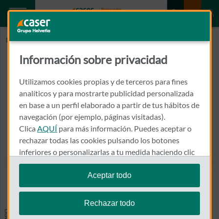
Inicio
SILVA DEUSTUA, VICENTE
Información sobre privacidad
SILVA DEUSTUA, VICENTE
Utilizamos cookies propias y de terceros para fines
LONDRES, 0005, CLINICA DE LA MUJER DCH SILVA
analíticos y para mostrarte publicidad personalizada
45003 - TOLEDO
en base a un perfil elaborado a partir de tus hábitos de
navegación (por ejemplo, páginas visitadas).
925 252 046
Clica
AQUÍ
para más información. Puedes aceptar o
Llamar a SILVA DEUSTUA, 
rechazar todas las cookies pulsando los botones
inferiores o personalizarlas a tu medida haciendo clic
en
"configurar cookies"
.
Aceptar todo
Ver el mapa en Google Maps
Te recordamos que puedes modificar tus ajustes de
cookies en cualquier momento en la sección
Política
Rechazar todo
de Cookies
.
Especialidades y pruebas