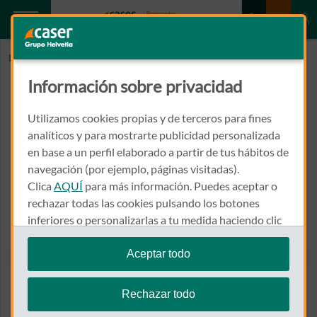
Inicio
SANCHEZ DEL AGUILA MELLADO, PEDRO
Información sobre privacidad
SANCHEZ DEL AGUILA
MELLADO, PEDRO
Utilizamos cookies propias y de terceros para fines
analíticos y para mostrarte publicidad personalizada
en base a un perfil elaborado a partir de tus hábitos de
AVD. POETA MARIANO TOMAS, 20-5º
02400 - HELLIN
navegación (por ejemplo, páginas visitadas).
Clica
AQUÍ
para más información. Puedes aceptar o
967 300 227
rechazar todas las cookies pulsando los botones
Llamar a SANCHEZ DEL AG
inferiores o personalizarlas a tu medida haciendo clic
en
"configurar cookies"
.
Aceptar todo
Te recordamos que puedes modificar tus ajustes de
Ver el mapa en Google Maps
cookies en cualquier momento en la sección
Política
Rechazar todo
de Cookies
.