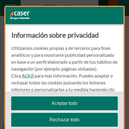
Inicio
MOLERO PEÑA, MANUEL
Información sobre privacidad
MOLERO PEÑA, MANUEL
Utilizamos cookies propias y de terceros para fines
PASEO ALBEREDA Nº 16 - 6º
analíticos y para mostrarte publicidad personalizada
46460 - SILLA
en base a un perfil elaborado a partir de tus hábitos de
navegación (por ejemplo, páginas visitadas).
961 201 085
Clica
AQUÍ
para más información. Puedes aceptar o
Llamar a MOLERO PEÑA, 
rechazar todas las cookies pulsando los botones
inferiores o personalizarlas a tu medida haciendo clic
en
"configurar cookies"
.
Aceptar todo
Ver el mapa en Google Maps
Te recordamos que puedes modificar tus ajustes de
cookies en cualquier momento en la sección
Política
Rechazar todo
de Cookies
.
Especialidades y pruebas