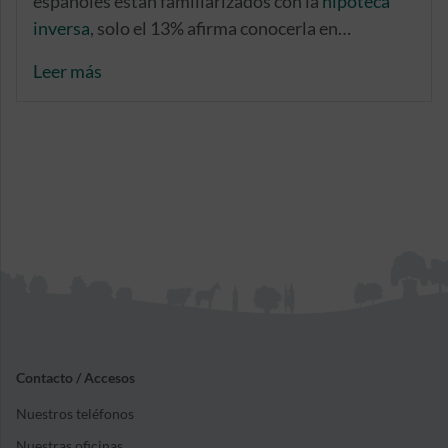
españoles están familiarizados con la
hipoteca
inversa
, solo el 13% afirma conocerla en
profundidad, siendo mayor este conocimiento
Leer más
entre hombres (16%) que entre mujeres (11%).
Contacto / Accesos
Nuestros teléfonos
Nuestras oficinas