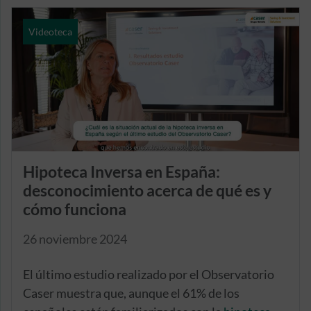
los herederos (33%) y la desconfianza hacia el
producto (32%).
Videoteca
Hipoteca Inversa en España:
desconocimiento acerca de qué es y
cómo funciona
26 noviembre 2024
El último estudio realizado por el Observatorio
Caser muestra que, aunque el 61% de los