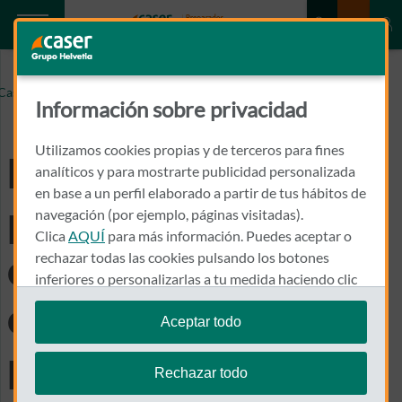
Los Planes de pensiones de empleo cada vez más
Caser.es
considerados en los paquetes de retribución de las
Información sobre privacidad
grandes empresas
Utilizamos cookies propias y de terceros para fines
Los Planes de
analíticos y para mostrarte publicidad personalizada
en base a un perfil elaborado a partir de tus hábitos de
pensiones de empleo
navegación (por ejemplo, páginas visitadas).
Clica
AQUÍ
para más información. Puedes aceptar o
cada vez más
rechazar todas las cookies pulsando los botones
inferiores o personalizarlas a tu medida haciendo clic
en
"configurar cookies"
.
considerados en los
Aceptar todo
Te recordamos que puedes modificar tus ajustes de
paquetes de
cookies en cualquier momento en la sección
Política
Rechazar todo
de Cookies
.