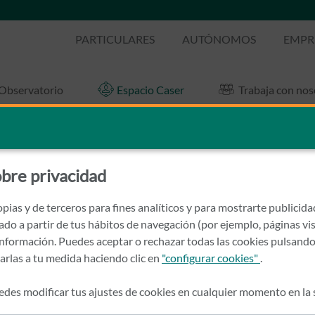
PARTICULARES
AUTÓNOMOS
EMPR
Observatorio
Espacio Caser
Trabaja con nos
articipación en el evento Espa
bre privacidad
pias y de terceros para fines analíticos y para mostrarte publicid
rado a partir de tus hábitos de navegación (por ejemplo, páginas vis
nformación. Puedes aceptar o rechazar todas las cookies pulsando
zarlas a tu medida haciendo clic en
"configurar cookies"
.
des modificar tus ajustes de cookies en cualquier momento en la
iste la celebración de este evento?
*
ociales de Caser