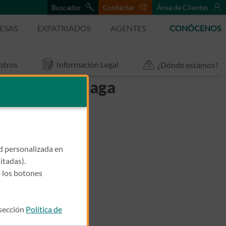
Buscador
Contactar
Área de Clientes
ESAS
EXPATRIADOS
AGENTES
CONÓCENOS
otros
Información Legal
¿Dónde estamos?
cio Caser Málaga
ad personalizada en
itadas).
 los botones
 sección
Política de