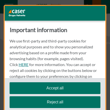
Important information
We use first-party and third-party cookies for
analytical purposes and to show you personalized
advertising based on a profile made from your
browsing habits (for example, pages visited).
Click
HERE
for more information. You can accept or
Contacto / Accesos
reject all cookies by clicking on the buttons below or
Nuestros teléfonos
configure them to your preferences by clicking on
"personalize my choices"
.
Nuestras oficinas
Accept all
Formulario de contacto
We remind you that you can modify your cookie
Magazine
settings at any time in the
Cookie Policy
section.
Reject all
Buscador de agentes