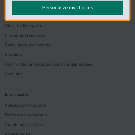
Personalize my choices
Te ayudamos
Glosario del seguro
Preguntas Frecuentes
Portal de colaboradores
Buscador
Ahorro: Documentos de Datos Fundamentales
Artículos
Información
Política de Privacidad
Defensa del asegurado
Condiciones de Uso
Accesibilidad