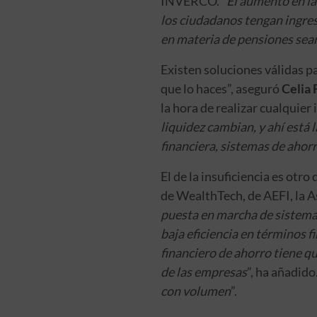
INVERCO.
“El aumento en la 
los ciudadanos tengan ingreso
en materia de pensiones sea
Existen soluciones válidas p
que lo haces”, aseguró
Celia 
la hora de realizar cualquier
liquidez cambian, y ahí está l
financiera, sistemas de ahor
El de la insuficiencia es otr
de WealthTech, de AEFI, la A
puesta en marcha de sistemas
baja eficiencia en términos f
financiero de ahorro tiene qu
de las empresas
”, ha añadido
con volumen
”.