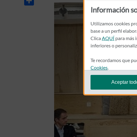
Información so
Utilizamos cookies pro
base a un perfil elabo
Clica
AQUÍ
para más i
inferiores o personali
Te recordamos que pue
Cookies
.
Aceptar tod