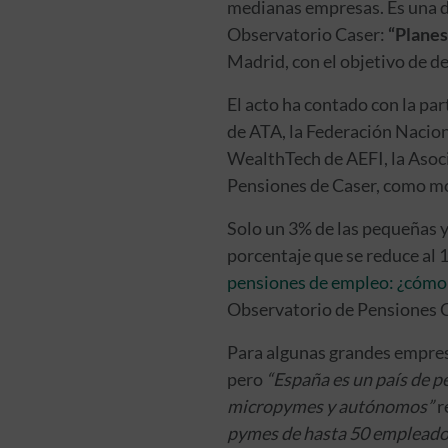
medianas empresas. Es una de
Observatorio Caser:
“Planes
Madrid, con el objetivo de de
El acto ha contado con la par
de ATA, la Federación Nacio
WealthTech de AEFI, la Asoci
Pensiones de Caser, como m
Solo un 3% de las pequeñas y
porcentaje que se reduce al 
pensiones de empleo: ¿cómo 
Observatorio de Pensiones C
Para algunas grandes empresa
pero
“España es un país de 
micropymes y autónomos”
r
pymes de hasta 50 empleados 