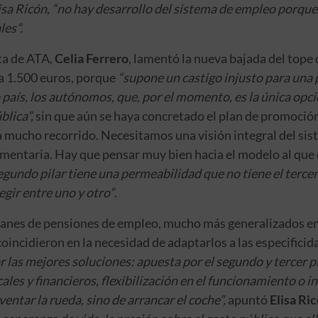
isa Ricón, “no hay desarrollo del sistema de empleo porque
les”.
nta de ATA,
Celia Ferrero
, lamentó la nueva bajada del tope
a 1.500 euros, porque
“supone un castigo injusto para una
 país, los autónomos, que, por el momento, es la única opc
lica”,
sin que aún se haya concretado el plan de promoción
 mucho recorrido. Necesitamos una visión integral del sis
ementaria. Hay que pensar muy bien hacia el modelo al que 
segundo pilar tiene una permeabilidad que no tiene el tercer
egir entre uno y otro”
.
lanes de pensiones de empleo, mucho más generalizados en
oincidieron en la necesidad de adaptarlos a las especificid
 las mejores soluciones: apuesta por el segundo y tercer p
ales y financieros, flexibilización en el funcionamiento o 
ventar la rueda, sino de arrancar el coche”,
apuntó
Elisa Ri