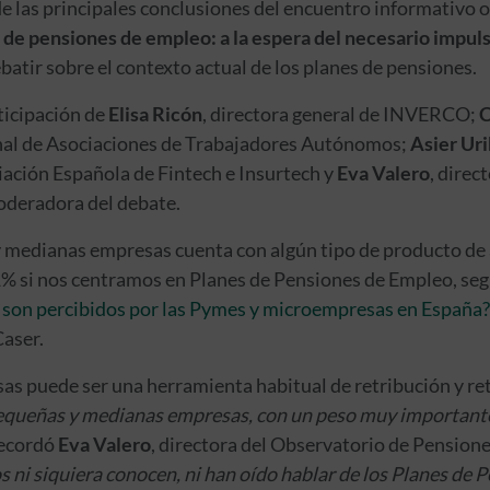
 las principales conclusiones del encuentro informativo o
 de pensiones de empleo: a la espera del necesario impuls
batir sobre el contexto actual de los planes de pensiones.
ticipación de
Elisa Ricón
, directora general de INVERCO;
C
nal de Asociaciones de Trabajadores Autónomos;
Asier Ur
ación Española de Fintech e Insurtech y
Eva Valero
, direc
oderadora del debate.
 medianas empresas cuenta con algún tipo de producto de a
1% si nos centramos en Planes de Pensiones de Empleo, seg
son percibidos por las Pymes y microempresas en España?
aser.
s puede ser una herramienta habitual de retribución y ret
pequeñas y medianas empresas, con un peso muy importante 
ecordó
Eva Valero
, directora del Observatorio de Pensione
ni siquiera conocen, ni han oído hablar de los Planes de 