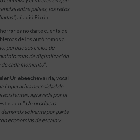
o conlleva y el interés en que
encias entre países, los retos
ladas”,
añadió Ricón.
horrar es no darte cuenta de
roblemas de los autónomos a
o, porque sus ciclos de
lataformas de digitalización
ón de cada momento
”.
sier Uriebeechevarría
, vocal
a imperativa necesidad de
 existentes, agravada por la
destacado. “
Un producto
 ni demanda solvente por parte
á con economías de escala y