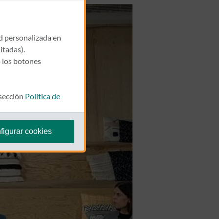
ad personalizada en
itadas).
 los botones
 sección
Política de
figurar cookies