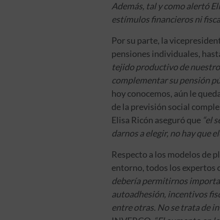
Además, tal y como alertó El
estímulos financieros ni fisca
Por su parte, la vicepreside
pensiones individuales, hast
tejido productivo de nuestro
complementar su pensión púb
hoy conocemos, aún le queda
de la previsión social compl
Elisa Ricón aseguró que
“el 
darnos a elegir, no hay que el
Respecto a los modelos de p
entorno, todos los expertos c
debería permitirnos importar
autoadhesión, incentivos fisc
entre otras. No se trata de in