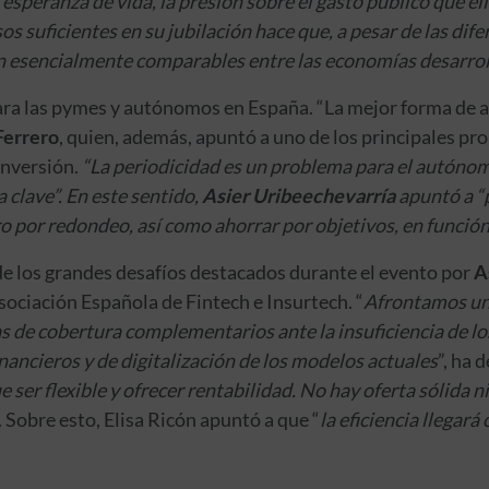
esperanza de vida, la presión sobre el gasto público que ell
s suficientes en su jubilación hace que, a pesar de las difer
n esencialmente comparables entre las economías desarrol
ara las pymes y autónomos en España. “La mejor forma de a
Ferrero
, quien, además, apuntó a uno de los principales p
 inversión.
“La periodicidad es un problema para el autónom
a clave”. En este sentido,
Asier Uribeechevarría
apuntó a “p
ro por redondeo, así como ahorrar por objetivos, en funci
o de los grandes desafíos destacados durante el evento por
A
sociación Española de Fintech e Insurtech. “
Afrontamos un
 de cobertura complementarios ante la insuficiencia de los
inancieros y de digitalización de los modelos actuales
”, ha 
e ser flexible y ofrecer rentabilidad. No hay oferta sólida
. Sobre esto, Elisa Ricón apuntó a que “
la eficiencia llegar