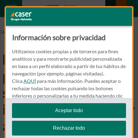
La red comercial procedente de Caser se reúne para
Caser.es
impulsar el negocio y avanzar en su proceso de
Información sobre privacidad
integración con Helvetia Seguros
Utilizamos cookies propias y de terceros para fines
La red comercial
analíticos y para mostrarte publicidad personalizada
en base a un perfil elaborado a partir de tus hábitos de
procedente de Caser
navegación (por ejemplo, páginas visitadas).
Clica
AQUÍ
para más información. Puedes aceptar o
se reúne para
rechazar todas las cookies pulsando los botones
inferiores o personalizarlas a tu medida haciendo clic
en
"configurar cookies"
.
impulsar el negocio y
Aceptar todo
Te recordamos que puedes modificar tus ajustes de
avanzar en su
cookies en cualquier momento en la sección
Política
Rechazar todo
de Cookies
.