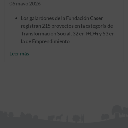
06 mayo 2026
Los galardones de la Fundación Caser
registran 215 proyectos en la categoría de
Transformación Social, 32 en I+D+i y 53 en
la de Emprendimiento
El número de candidaturas aumenta cerca
Leer más
de un 35% respecto a la edición anterior
Cuentan con una trayectoria de 17 años
impulsando iniciativas sociosanitarias que
mejoran la calidad de vida de las personas en
situación de dependencia