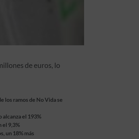
illones de euros, lo
de los ramos de No Vida se
o alcanza el 193%
n el 9,3%
os, un 18% más