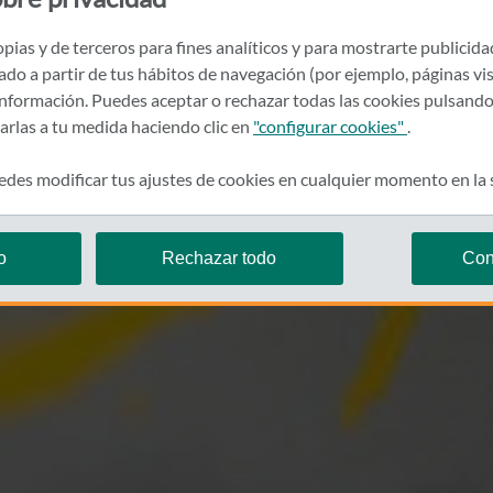
pias y de terceros para fines analíticos y para mostrarte publicid
rado a partir de tus hábitos de navegación (por ejemplo, páginas vis
nformación. Puedes aceptar o rechazar todas las cookies pulsando
zarlas a tu medida haciendo clic en
"configurar cookies"
.
des modificar tus ajustes de cookies en cualquier momento en la
o
Rechazar todo
Con