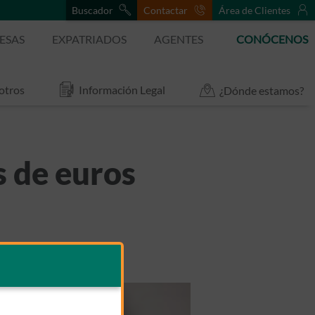
Buscador
Contactar
Área de Clientes
ESAS
EXPATRIADOS
AGENTES
CONÓCENOS
otros
Información Legal
¿Dónde estamos?
s de euros