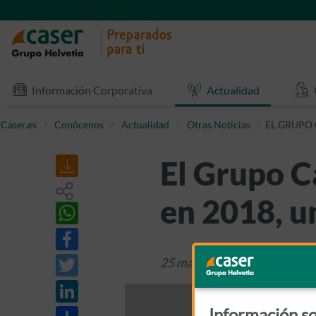
Información Corporativa
Actualidad
Caser.es
Conócenos
Actualidad
Otras Noticias
EL GRUPO 
El Grupo C
en 2018, 
25 marzo 2019
Otras Notici
Información so
Share