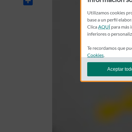
Utilizamos cookies pro
base a un perfil elabo
Clica
AQUÍ
para más i
inferiores o personali
Te recordamos que pue
Cookies
.
Aceptar tod