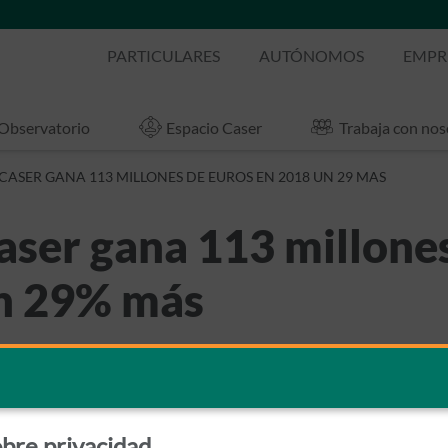
PARTICULARES
AUTÓNOMOS
EMPR
Observatorio
Espacio Caser
Trabaja con nos
CASER GANA 113 MILLONES DE EUROS EN 2018 UN 29 MAS
aser gana 113 millone
un 29% más
as
bre privacidad