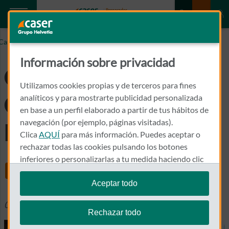
Caser.es
Caser se adhiere al Charter de la Diversidad
Información sobre privacidad
Caser se adhiere al
Utilizamos cookies propias y de terceros para fines
Charter de la
analíticos y para mostrarte publicidad personalizada
en base a un perfil elaborado a partir de tus hábitos de
navegación (por ejemplo, páginas visitadas).
Diversidad
Clica
AQUÍ
para más información. Puedes aceptar o
rechazar todas las cookies pulsando los botones
inferiores o personalizarlas a tu medida haciendo clic
Share
en
"configurar cookies"
.
Aceptar todo
Te recordamos que puedes modificar tus ajustes de
04 abril 2019
Otras Noticias
cookies en cualquier momento en la sección
Política
Rechazar todo
de Cookies
.