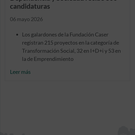
candidaturas
06 mayo 2026
Los galardones de la Fundación Caser
registran 215 proyectos en la categoría de
Transformación Social, 32 en I+D+i y 53 en
la de Emprendimiento
El número de candidaturas aumenta cerca
Leer más
de un 35% respecto a la edición anterior
Cuentan con una trayectoria de 17 años
impulsando iniciativas sociosanitarias que
mejoran la calidad de vida de las personas en
situación de dependencia