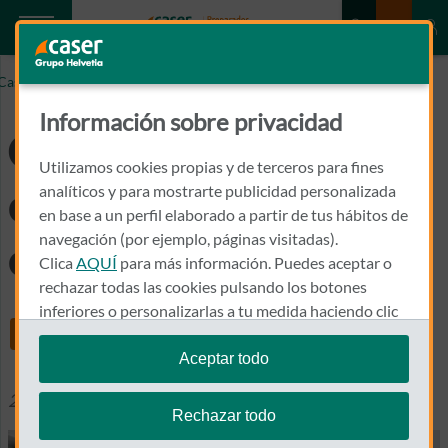
Caser.es
Caser Dental continuará con su expansión en 2024
Información sobre privacidad
Caser Dental
Utilizamos cookies propias y de terceros para fines
continuará con su
analíticos y para mostrarte publicidad personalizada
en base a un perfil elaborado a partir de tus hábitos de
navegación (por ejemplo, páginas visitadas).
expansión en 2024
Clica
AQUÍ
para más información. Puedes aceptar o
rechazar todas las cookies pulsando los botones
inferiores o personalizarlas a tu medida haciendo clic
Share
en
"configurar cookies"
.
Aceptar todo
Te recordamos que puedes modificar tus ajustes de
26 abril 2024
Otras Noticias
cookies en cualquier momento en la sección
Política
Rechazar todo
de Cookies
.