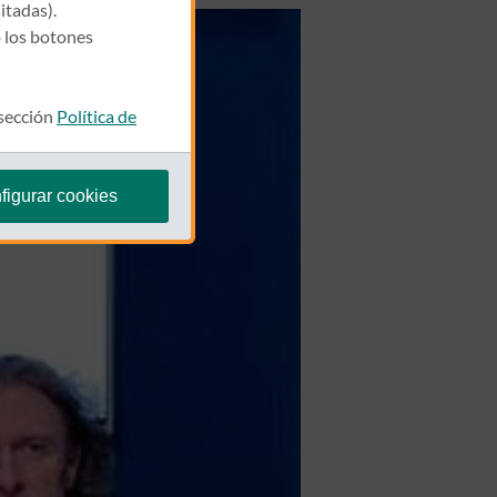
itadas).
 los botones
 sección
Política de
figurar cookies