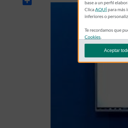
base a un perfil elabo
Clica
AQUÍ
para más i
inferiores o personali
Te recordamos que pue
Cookies
.
Aceptar tod