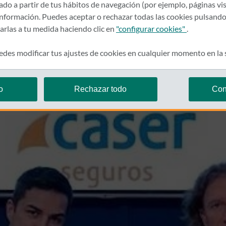
rado a partir de tus hábitos de navegación (por ejemplo, páginas vis
nformación. Puedes aceptar o rechazar todas las cookies pulsando
zarlas a tu medida haciendo clic en
"configurar cookies"
.
des modificar tus ajustes de cookies en cualquier momento en la
o
Rechazar todo
Con