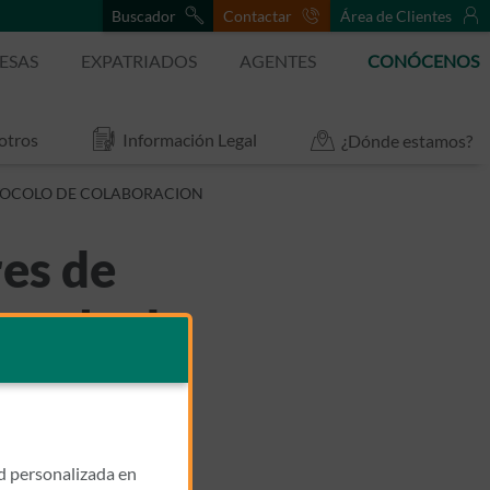
Buscador
Contactar
Área de Clientes
ESAS
EXPATRIADOS
AGENTES
CONÓCENOS
otros
Información Legal
¿Dónde estamos?
OTOCOLO DE COLABORACION
res de
tocolo de
ad personalizada en