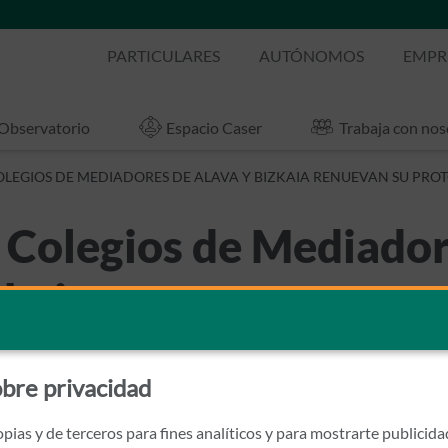
PARTICULARES
AUTÓNOMOS
EMPR
Observatorio
Espacio Caser
Trabaja con nos
COLEGIOS DE MEDIADORES DE ALAVA Y BIZKAIA RENUEVAN SU PR
s Colegios de Mediado
zkaia renuevan su pro
ión
bre privacidad
pias y de terceros para fines analíticos y para mostrarte publicid