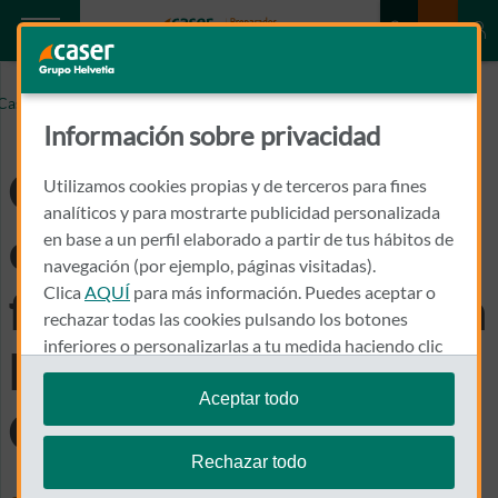
CASER APUESTA POR EL EMPRENDIMIENTO Y FIRMA
Caser.es
UN ACUERDO CON NETMENTORA CATALUNYA
Información sobre privacidad
Caser apuesta por el
Utilizamos cookies propias y de terceros para fines
analíticos y para mostrarte publicidad personalizada
emprendimiento y
en base a un perfil elaborado a partir de tus hábitos de
navegación (por ejemplo, páginas visitadas).
Clica
AQUÍ
para más información. Puedes aceptar o
firma un acuerdo con
rechazar todas las cookies pulsando los botones
inferiores o personalizarlas a tu medida haciendo clic
Netmentora
en
"configurar cookies"
.
Aceptar todo
Catalunya
Te recordamos que puedes modificar tus ajustes de
cookies en cualquier momento en la sección
Política
Rechazar todo
de Cookies
.