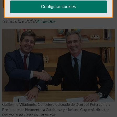
Share
Configurar cookies
31 octubre 2018
Acuerdos
Guillermo Viladomiu, Consejero delegado de Degroof Petercamp y
Presidente de Netmentora Catalunya y Mariano Cugueró, director
territorial de Caser en Catalunya.