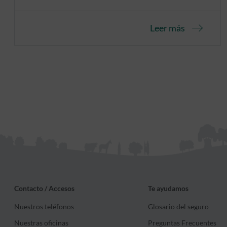
con una contratación accesible, cómoda y
rápida.
Leer más
Contacto / Accesos
Te ayudamos
Nuestros teléfonos
Glosario del seguro
Nuestras oficinas
Preguntas Frecuentes