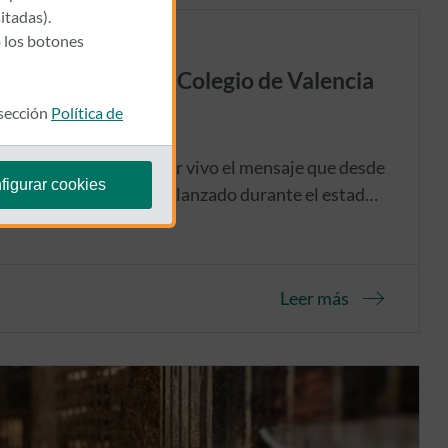
itadas).
 los botones
ompromiso con el Colegio de Valencia
 sección
Política de
a es continuar y mantener vivo el mensaje que desde
figurar cookies
redores de Caser se ha lanzado durante el estado
Leer más