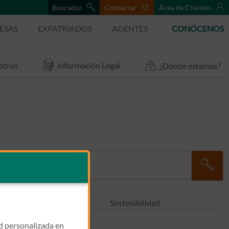
Buscador
Contactar
Área de Clientes
ESAS
EXPATRIADOS
AGENTES
CONÓCENOS
otros
Información Legal
¿Dónde estamos?
s Noticias
Sostenibilidad
ad personalizada en