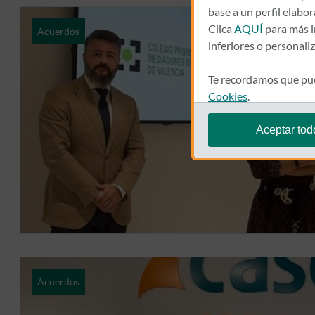
base a un perfil elabo
Clica
AQUÍ
para más i
Acuerdos
inferiores o personali
Te recordamos que pue
Cookies
.
Aceptar tod
Acuerdos